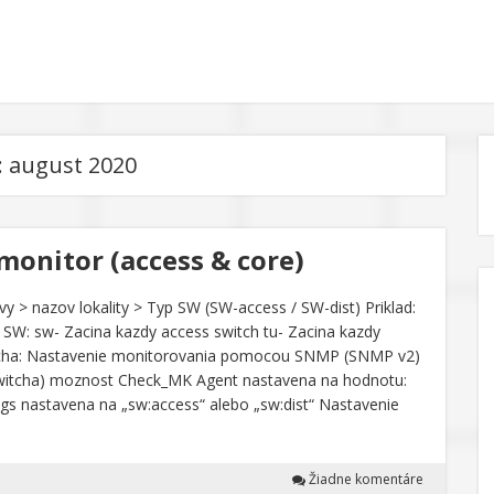
:
august 2020
onitor (access & core)
 > nazov lokality > Typ SW (SW-access / SW-dist) Priklad:
 SW: sw- Zacina kazdy access switch tu- Zacina kazdy
itcha: Nastavenie monitorovania pomocou SNMP (SNMP v2)
i switcha) moznost Check_MK Agent nastavena na hodnotu:
ags nastavena na „sw:access“ alebo „sw:dist“ Nastavenie
Žiadne komentáre