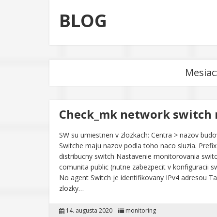
BLOG
Mesiac
Check_mk network switch m
SW su umiestnen v zlozkach: Centra > nazov budovy
Switche maju nazov podla toho naco sluzia. Prefix
distribucny switch Nastavenie monitorovania sw
comunita public (nutne zabezpecit v konfiguraci
No agent Switch je identifikovany IPv4 adresou T
zlozky…
14. augusta 2020
monitoring