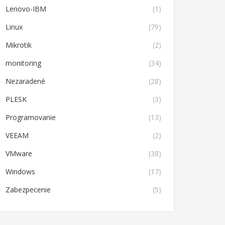
Lenovo-IBM
(1)
Linux
(79)
Mikrotik
(2)
monitoring
(34)
Nezaradené
(28)
PLESK
(3)
Programovanie
(13)
VEEAM
(2)
VMware
(38)
Windows
(17)
Zabezpecenie
(5)