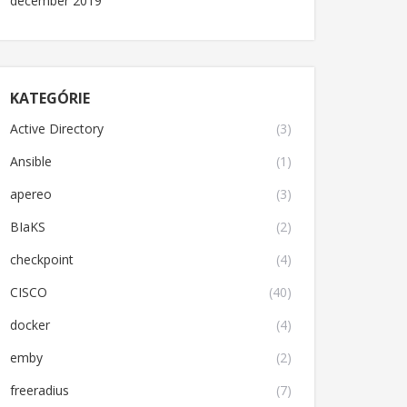
december 2019
KATEGÓRIE
Active Directory
(3)
Ansible
(1)
apereo
(3)
BIaKS
(2)
checkpoint
(4)
CISCO
(40)
docker
(4)
emby
(2)
freeradius
(7)