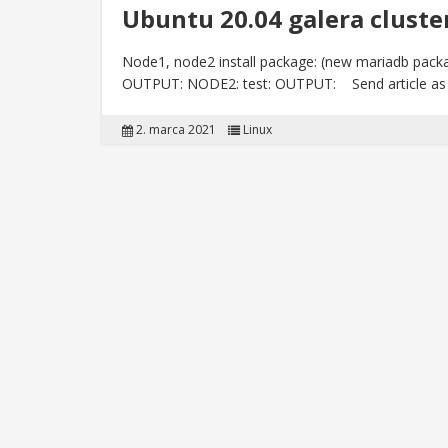
Ubuntu 20.04 galera cluste
Node1, node2 install package: (new mariadb packa
OUTPUT: NODE2: test: OUTPUT: Send article 
2. marca 2021
Linux