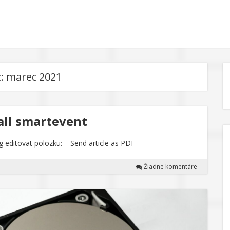
c:
marec 2021
all smartevent
nfig editovat polozku: Send article as PDF
Žiadne komentáre