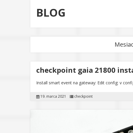
BLOG
Mesia
checkpoint gaia 21800 inst
Install smart event na gateway: Edit config: v co
19. marca 2021
checkpoint