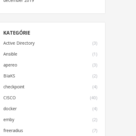
december 2019
KATEGÓRIE
Active Directory
(3)
Ansible
(1)
apereo
(3)
BIaKS
(2)
checkpoint
(4)
CISCO
(40)
docker
(4)
emby
(2)
freeradius
(7)