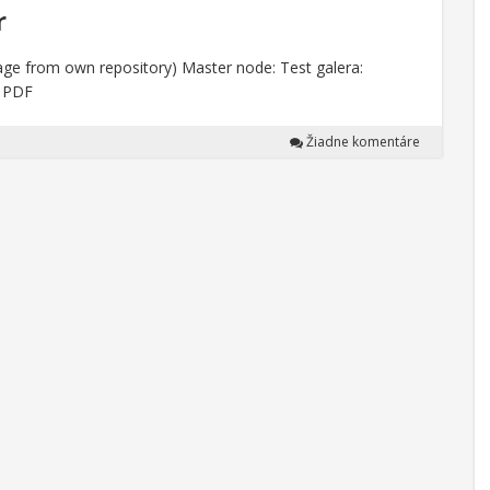
r
ge from own repository) Master node: Test galera:
as PDF
Žiadne komentáre