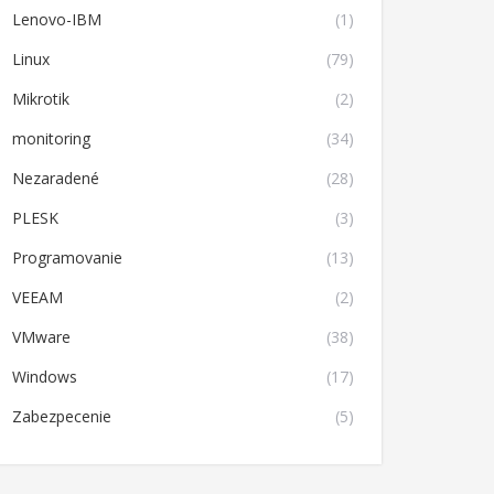
Lenovo-IBM
(1)
Linux
(79)
Mikrotik
(2)
monitoring
(34)
Nezaradené
(28)
PLESK
(3)
Programovanie
(13)
VEEAM
(2)
VMware
(38)
Windows
(17)
Zabezpecenie
(5)