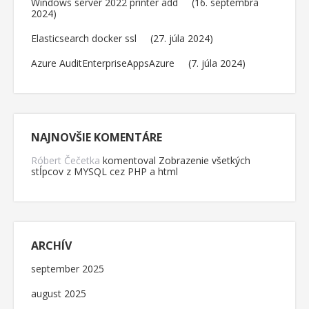
Windows server 2022 printer add
16. septembra
2024
Elasticsearch docker ssl
27. júla 2024
Azure AuditEnterpriseAppsAzure
7. júla 2024
NAJNOVŠIE KOMENTÁRE
Róbert Čečetka
komentoval
Zobrazenie všetkých
stĺpcov z MYSQL cez PHP a html
ARCHÍV
september 2025
august 2025