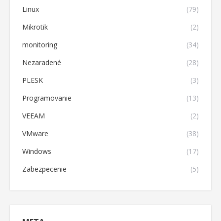
Linux
(79)
Mikrotik
(2)
monitoring
(34)
Nezaradené
(28)
PLESK
(3)
Programovanie
(13)
VEEAM
(2)
VMware
(38)
Windows
(17)
Zabezpecenie
(5)