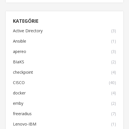
KATEGÓRIE
Active Directory
(3)
Ansible
(1)
apereo
(3)
BIaKS
(2)
checkpoint
(4)
CISCO
(40)
docker
(4)
emby
(2)
freeradius
(7)
Lenovo-IBM
(1)